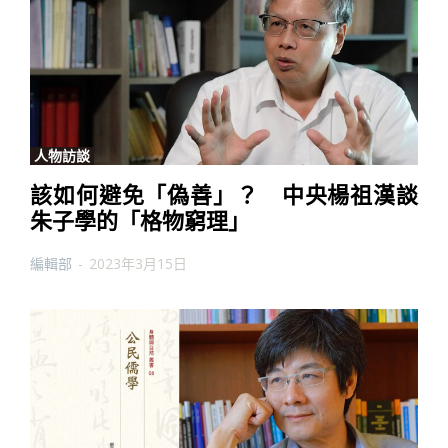
人物訪談
該如何避免「偽善」？ 中央楊祖漢談
朱子學的「格物窮理」
編輯部
-
2023年3月15日