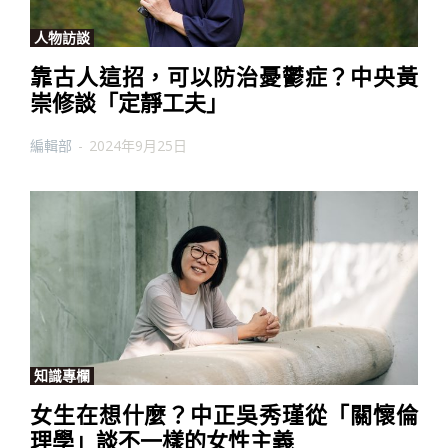
人物訪談
靠古人這招，可以防治憂鬱症？中央黃
崇修談「定靜工夫」
編輯部
-
2024年9月25日
知識專欄
女生在想什麼？中正吳秀瑾從「關懷倫
理學」談不一樣的女性主義