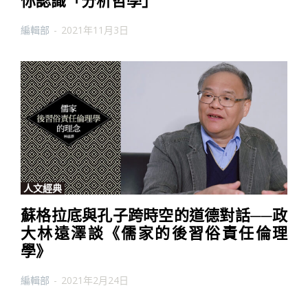
你認識「分析哲學」
編輯部
-
2021年11月3日
人文經典
蘇格拉底與孔子跨時空的道德對話──政
大林遠澤談《儒家的後習俗責任倫理
學》
編輯部
-
2021年2月24日