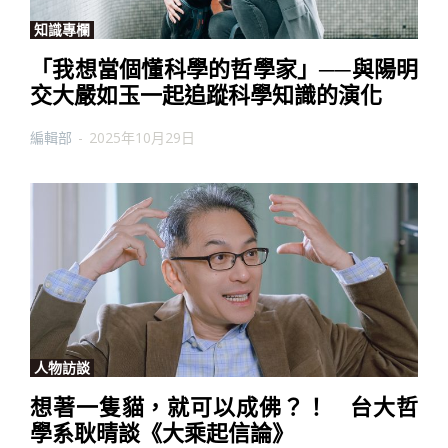
知識專欄
「我想當個懂科學的哲學家」──與陽明
交大嚴如玉一起追蹤科學知識的演化
編輯部
-
2025年10月29日
人物訪談
想著一隻貓，就可以成佛？！ 台大哲
學系耿晴談《大乘起信論》