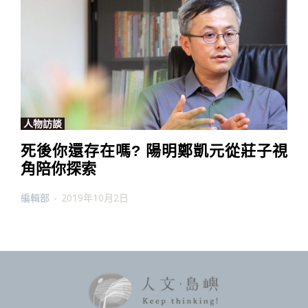
人物訪談
死後你還存在嗎? 陽明鄭凱元從莊子視
角陪你探索
編輯部
-
2019年10月2日