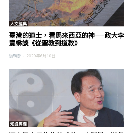
人文經典
臺灣的道士，看馬來西亞的神──政大李
豐楙談《從聖教到道教》
編輯部
-
2020年6月10日
知識專欄