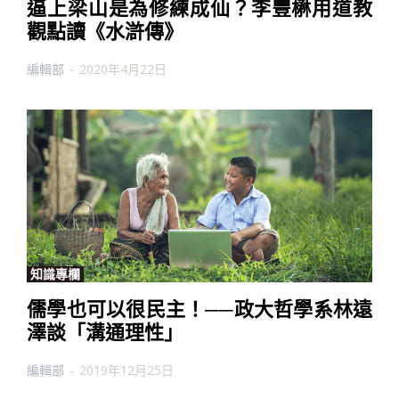
逼上梁山是為修練成仙？李豐楙用道教
觀點讀《水滸傳》
編輯部
-
2020年4月22日
知識專欄
儒學也可以很民主！──政大哲學系林遠
澤談「溝通理性」
編輯部
-
2019年12月25日