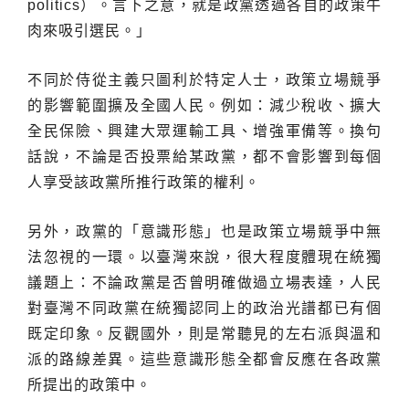
politics）。言下之意，就是政黨透過各自的政策牛
肉來吸引選民。」
不同於侍從主義只圖利於特定人士，政策立場競爭
的影響範圍擴及全國人民。例如：減少稅收、擴大
全民保險、興建大眾運輸工具、增強軍備等。換句
話說，不論是否投票給某政黨，都不會影響到每個
人享受該政黨所推行政策的權利。
另外，政黨的「意識形態」也是政策立場競爭中無
法忽視的一環。以臺灣來說，很大程度體現在統獨
議題上：不論政黨是否曾明確做過立場表達，人民
對臺灣不同政黨在統獨認同上的政治光譜都已有個
既定印象。反觀國外，則是常聽見的左右派與溫和
派的路線差異。這些意識形態全都會反應在各政黨
所提出的政策中。