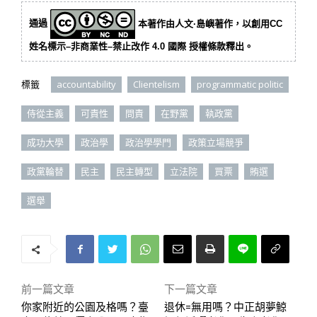
通過
本著作由人文·島嶼著作，以創用CC
姓名標示–非商業性–禁止改作 4.0 國際 授權條款釋出。
標籤
accountability
Clientelism
programmatic politic
侍從主義
可責性
問責
在野黨
執政黨
成功大學
政治學
政治學學門
政策立場競爭
政黨輪替
民主
民主轉型
立法院
買票
賄選
選舉
前一篇文章
下一篇文章
你家附近的公園及格嗎？臺
退休=無用嗎？中正胡夢鯨