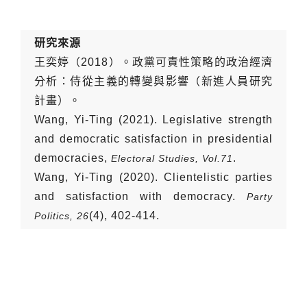
研究來源
王奕婷（2018）。政黨可責性策略的政治經濟
分析：侍從主義的轉變與影響（新進人員研究
計畫）。
Wang, Yi-Ting (2021). Legislative strength
and democratic satisfaction in presidential
democracies,
.
Electoral Studies, Vol.71
Wang, Yi-Ting (2020). Clientelistic parties
and satisfaction with democracy.
Party
(4), 402-414.
Politics, 26