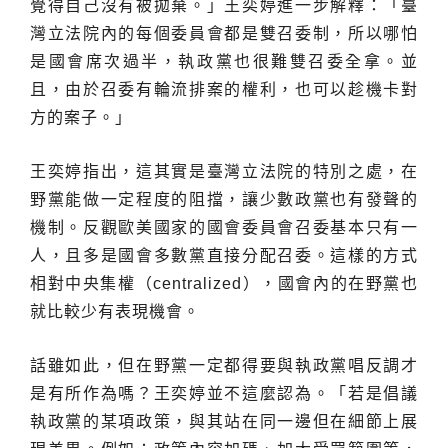
覺得自己沒有被拋棄。」王奕婷進一步解釋：「臺
灣立法院內的每個委員會都是雙召委制，所以哪怕
是國會席次過半，執政黨也很難雙召委全拿。並
且，由於召委有輪流排案的權利，也可以趁機卡對
方的案子。」
王奕婷指出，這其實是臺灣立法院的特別之處，在
野黨能做一定程度的阻擋，讓少數政黨也有發聲的
機制。反觀歐美國家的國會委員會召委基本只有一
人，且多是國會多數黨直接分配召委。這樣的方式
相對中央集權（centralized），國會內的在野黨也
就比較少有表現機會。
話雖如此，但在野黨一定都得要與執政黨唱反調才
是有所作為嗎？王奕婷並不這麼認為。「若是倡議
執政黨的某項政策，與其站在同一邊但在細節上展