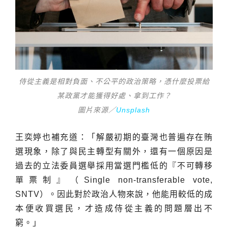
侍從主義是相對負面、不公平的政治策略，憑什麼投票給
某政黨才能獲得好處、拿到工作？
圖片來源／
Unsplash
王奕婷也補充道：「解嚴初期的臺灣也普遍存在賄
選現象，除了與民主轉型有關外，還有一個原因是
過去的立法委員選舉採用當選門檻低的『不可轉移
單票制』（Single non-transferable vote,
SNTV）。因此對於政治人物來說，他能用較低的成
本便收買選民，才造成侍從主義的問題層出不
窮。」