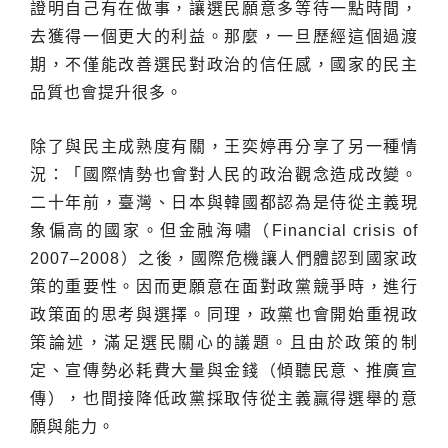
證明自己有在做事，讓選民願意多等待一點時間，
去獲得一個更大的利益。那麼，一旦歷經這個過渡
期，不僅能改善選民對政治的信任感，國家的民主
品質也會提升很多。
除了與民主成熟度有關，王奕婷再分享了另一種情
況：「國際情勢也會對人民的政治觀念造成改變。
二十年前，臺灣、日本與韓國都認為是侍從主義現
象偏高的國家。但金融海嘯（Financial crisis of
2007–2008）之後，國際危機讓人們體認到國家政
策的重要性。因而更願意在面對政黨競爭時，進行
政策面的思考與選擇。同理，政黨也會開始重視政
策論述，滿足選民關心的議題。且由於政策的制
定、宣傳勢必耗費大量與金錢（傾聽民意、推廣宣
傳），也間接降低政黨採取侍從主義贏得選舉的意
願與能力。