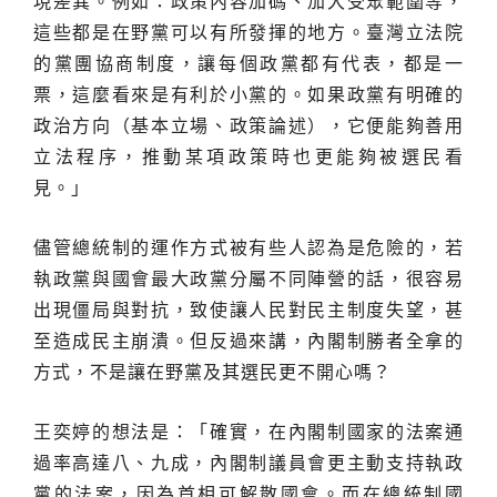
現差異。例如：政策內容加碼、加大受眾範圍等，
這些都是在野黨可以有所發揮的地方。臺灣立法院
的黨團協商制度，讓每個政黨都有代表，都是一
票，這麼看來是有利於小黨的。如果政黨有明確的
政治方向（基本立場、政策論述），它便能夠善用
立法程序，推動某項政策時也更能夠被選民看
見。」
儘管總統制的運作方式被有些人認為是危險的，若
執政黨與國會最大政黨分屬不同陣營的話，很容易
出現僵局與對抗，致使讓人民對民主制度失望，甚
至造成民主崩潰。但反過來講，內閣制勝者全拿的
方式，不是讓在野黨及其選民更不開心嗎？
王奕婷的想法是：「確實，在內閣制國家的法案通
過率高達八、九成，內閣制議員會更主動支持執政
黨的法案，因為首相可解散國會。而在總統制國