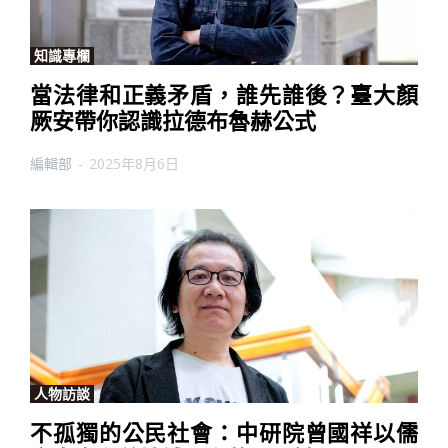
知識專欄
當法律和正義矛盾，誰先誰後？臺大顏
厥安帶你認識拉德布魯赫公式
編輯部
-
2025年8月6日
人物訪談
不孤獨的公民社會：中研院曾國祥以儒