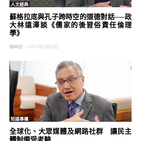
人文經典
蘇格拉底與孔子跨時空的道德對話──政
大林遠澤談《儒家的後習俗責任倫理
學》
編輯部
-
2021年2月24日
知識專欄
全球化、大眾媒體及網路社群 讓民主
體制備受考驗