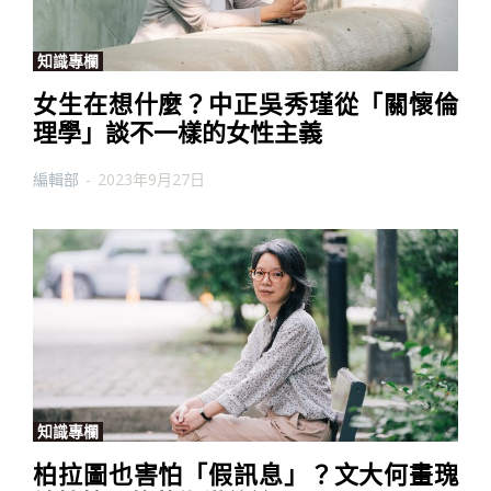
知識專欄
女生在想什麼？中正吳秀瑾從「關懷倫
理學」談不一樣的女性主義
編輯部
-
2023年9月27日
知識專欄
柏拉圖也害怕「假訊息」？文大何畫瑰