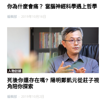
你為什麼會痛？ 當腦神經科學遇上哲學
編輯部
-
2019年10月16日
人物訪談
死後你還存在嗎? 陽明鄭凱元從莊子視
角陪你探索
編輯部
-
2019年10月2日