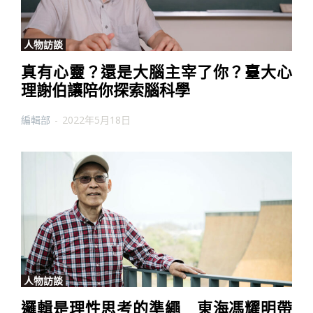
人物訪談
真有心靈？還是大腦主宰了你？臺大心
理謝伯讓陪你探索腦科學
編輯部
-
2022年5月18日
人物訪談
邏輯是理性思考的準繩 東海馮耀明帶