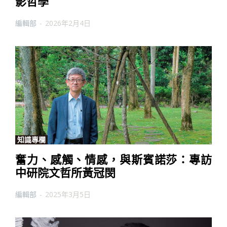
影哲學
編輯部
-
2026年2月4日
知識專欄
奮力、感觸、情感，與斯賓諾莎：專訪
中研院文哲所黃冠閔
編輯部
-
2025年3月5日