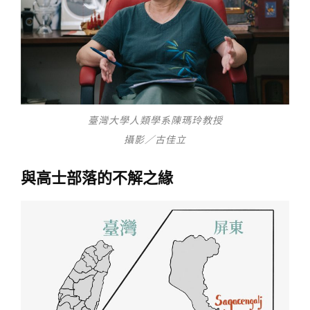
臺灣大學人類學系陳瑪玲教授
攝影／古佳立
與高士部落的不解之緣