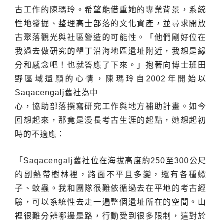
古工作的陳瑪玲。希望能借重她的專業背景，系統
性地發掘、整理高士部落的文化資產，並尋求開放
古聚落觀光與社區營造的可能性。「他們剛好位在
我過去做研究的墾丁沿海地區遺址附近，我想是緣
分和感念吧！也就答應了下來。」抱著向博士班田
野區域還願的心情，陳瑪玲自2002年開始以
Saqacengalj舊社為中
心，協助部落撰寫研究工作與地方補助計畫。如今
回想起來，那竟是漫長考古生涯的起點，她想起初
時的不適應：
「Saqacengalj舊社位在海拔高度約250至300公尺
的副熱帶樹林裡，路面不平且多變，還有各種蠍
子、蚊蟲。我和團隊很難依循過去在平地的考古經
驗，可以系統性去走一遍整個遺址所在的空間。山
裡很難分辨哪邊是路，行動受到很多限制，這對於