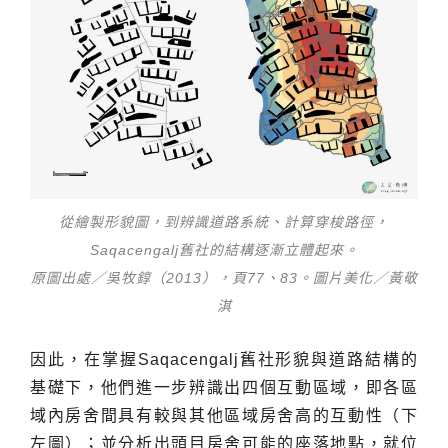
從繪製形貌圖，到辨識道路系統、計算穿梭路徑，
Saqacengalj舊社的結構逐漸立體起來。
原圖出處／吳牧錞（2013），頁77、83。圖片美化／黃敬
淇
因此，在掌握Saqacengalj舊社形貌與道路結構的
基礎下，他們進一步辨識出四個互動區域，即各區
域內房舍間具有較與其他區域房舍高的互動性（下
左圖）；並分析出頭目房舍可能的座落地點，就位