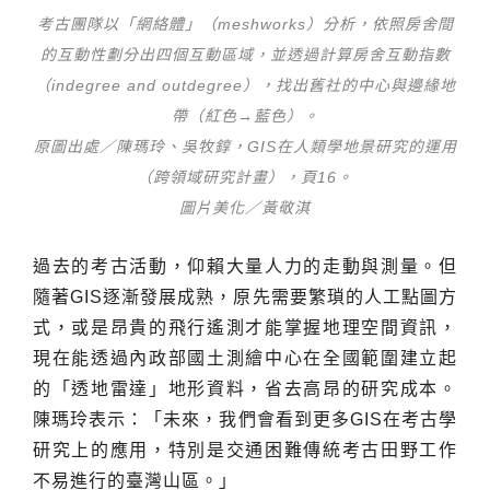
考古團隊以「網絡體」（meshworks）分析，依照房舍間
的互動性劃分出四個互動區域，並透過計算房舍互動指數
（indegree and outdegree），找出舊社的中心與邊緣地
帶（紅色→藍色）。
原圖出處／陳瑪玲、吳牧錞，GIS在人類學地景研究的運用
（跨領域研究計畫），頁16。
圖片美化／黃敬淇
過去的考古活動，仰賴大量人力的走動與測量。但
隨著GIS逐漸發展成熟，原先需要繁瑣的人工點圖方
式，或是昂貴的飛行遙測才能掌握地理空間資訊，
現在能透過內政部國土測繪中心在全國範圍建立起
的「透地雷達」地形資料，省去高昂的研究成本。
陳瑪玲表示：「未來，我們會看到更多GIS在考古學
研究上的應用，特別是交通困難傳統考古田野工作
不易進行的臺灣山區。」