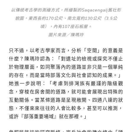
以傳統考古學的測繪方式，所繪製的Saqacengalj舊社形
貌圖，東西長約170公尺、南北寬約130公尺（3.5公
頃），內有107座石板屋。
圖片來源／陳瑪玲
只不過，以考古學家而言，分析「空間」的意義是
什麼？陳瑪玲認為：「對遺址的檢視或探究不僅止
於物理層面，如同聚落內的道路並非只是一個單純
的存在，而是當時部落文化與社會認知的成果。」
她進一步說明：「考慮到排灣族有嚴謹的階級觀
念，穿梭在房舍間的道路，就可能會展現出特殊的
互動關係。當某條道路是呈現敞開、四通八達的狀
態，不僅來來往往的人會比較多，甚至可以推測，
或許『部落重要場域』就在那裡。」