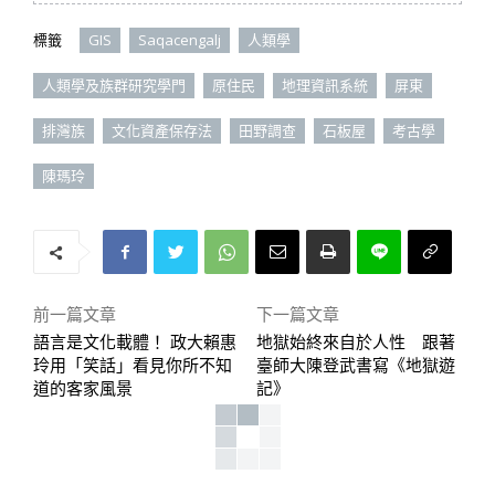
標籤
GIS
Saqacengalj
人類學
人類學及族群研究學門
原住民
地理資訊系統
屏東
排灣族
文化資產保存法
田野調查
石板屋
考古學
陳瑪玲
前一篇文章
下一篇文章
語言是文化載體！ 政大賴惠
地獄始終來自於人性 跟著
玲用「笑話」看見你所不知
臺師大陳登武書寫《地獄遊
道的客家風景
記》