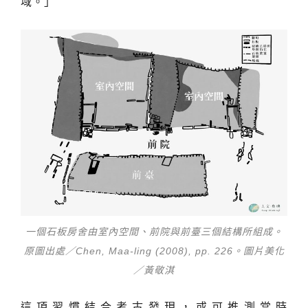
域。」
一個石板房舍由室內空間、前院與前臺三個結構所組成。
原圖出處／Chen, Maa-ling (2008), pp. 226。圖片美化
／黃敬淇
這項習慣結合考古發現，或可推測當時