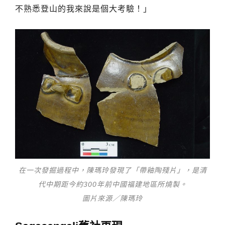
不熟悉登山的我來說是個大考驗！」
在一次發掘過程中，陳瑪玲發現了「帶釉陶殘片」，是清
代中期距今約300年前中國福建地區所燒製。
圖片來源／陳瑪玲