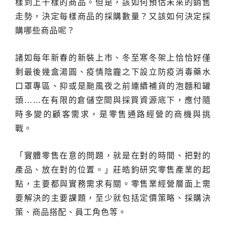
樣到上千樣的商品。但是，該如何預估未來的銷售
走勢，決定每樣商品的採購數量？又該如何決定採
購哪些商品呢？
諸如每年新春的新裝上市、冬至寒冬架上恰恰好僅
剩最後幾盒湯圓、疫情陰霾之下設立防疫消毒藥水
口罩專區、抑或是颱風夜之前連續補貨的泡麵和罐
頭……在有限的倉儲空間與採買資源底下，應付隨
時多變的顧客需求，是零售通路經營的商機與挑
戰。
「實體零售在意的問題，就是在對的時間、把對的
產品、放在對的位置。」莊皓鈞研究零售產業的起
點，主要都與實務需求有關。零售業經營層面上需
要解決的主要課題，至少就包括定價策略、採購決
策、商品搭配、員工角色等。