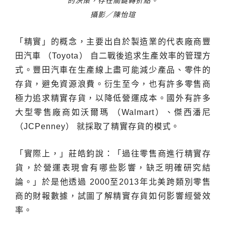
的決策，存在關鍵轉折點。
攝影／陳怡瑄
「精實」的概念，主要出自於製造業的代表廠商豐
田汽車 （Toyota） 自二戰後追求生產效率的管理方
式。豐田汽車在生產線上盡可能減少產品、零件的
存貨，避免資源浪費。衍生至今，也有許多零售商
極力追求精實存貨，以降低營運成本。國外有許多
大型零售廠商如沃爾瑪 （Walmart）、傑西潘尼
（JCPenney） 就採取了精實存貨的模式。
「實際上，」莊皓鈞說：「過往零售商進行精實存
貨，於營運表現會有哪些影響，缺乏明確研究結
論。」於是他透過 2000至2013年北美跨類別零售
商的財報數據，試圖了解精實存貨如何影響經營效
率。