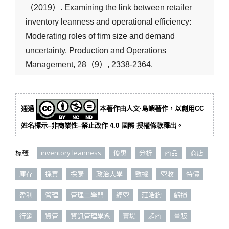
（2019）. Examining the link between retailer
inventory leanness and operational efficiency:
Moderating roles of firm size and demand
uncertainty. Production and Operations
Management, 28（9）, 2338-2364.
通過
本著作由人文·島嶼著作，以創用CC
姓名標示–非商業性–禁止改作 4.0 國際 授權條款釋出。
標籤
inventory leanness
優惠
分析
商品
商店
庫存
採買
採購
政治大學
數據
營收
特價
盈利
管理
管理二學門
經營
莊皓鈞
虧損
行銷
資管
資訊管理學系
賣場
超商
量販