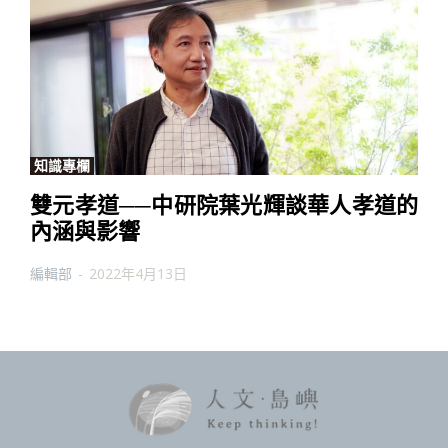
知識專欄
雙元孝道──中研院葉光輝談華人孝道的
內涵與影響
編輯部
-
2022年4月13日