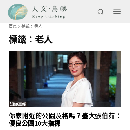
首頁
標籤
老人
標籤：
老人
知識專欄
你家附近的公園及格嗎？臺大張伯茹：
優良公園10大指標