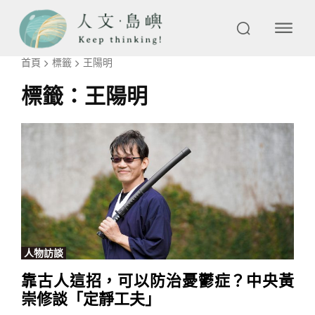
首頁
標籤
王陽明
標籤：
王陽明
人物訪談
靠古人這招，可以防治憂鬱症？中央黃
崇修談「定靜工夫」