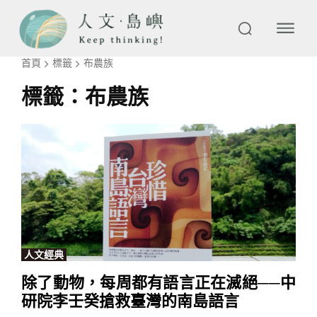
首頁
標籤
布農族
標籤：
布農族
人文經典
除了動物，每周都有語言正在滅絕──中
研院李壬癸搶救臺灣的南島語言