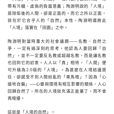
帶有污穢、虛偽的負面意義；陶淵明說的「人境」
是除垢後的人間，卻是正面的。而它之所以正面，
就在於它合乎人的「自然」本性，陶淵明還將此
「人境」落實在「田園」之中。
陶淵明對當時重大的社會議題——名教、自然之
爭，一定有過深刻的思考。他認為人要回歸「自
然」，並不一定要反名教或超越名教，而是讓名教
也回到它的初衷。人人以「真」相待，「人間」便
可升級為2.0版的「人境」。為甚麼在人境結廬居
住，卻感受不到人間紛亂的「車馬喧」？因為「心
遠地自偏」──心靈與環境有相互影響的關係，人心
回歸自然了，所在的人境就充滿正能量了，而不會
再喧擾。
這就是「人境的自然」。