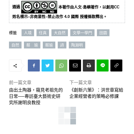
通過
本著作由人文·島嶼著作，以創用CC
姓名標示–非商業性–禁止改作 4.0 國際 授權條款釋出。
標籤
人境
任真
大自然
文學一學門
田園
自然
蔡 瑜
蔡瑜
詩
陶淵明
前一篇文章
下一篇文章
由出土陶器，窺見老祖先的
《創新六策》：洪世章寫給
日常──專訪臺大藝術史研
企業經營者的策略必修課
究所謝明良教授