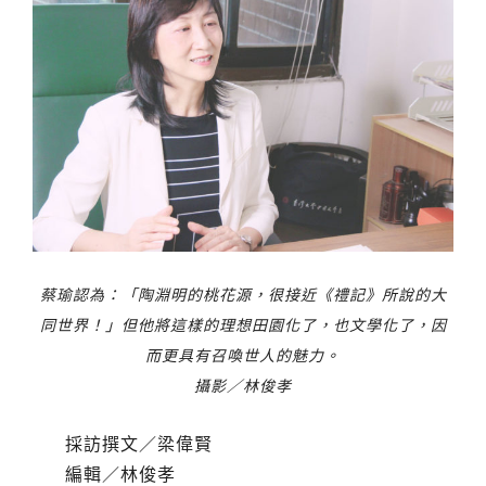
蔡瑜認為：「陶淵明的桃花源，很接近《禮記》所說的大
同世界！」但他將這樣的理想田園化了，也文學化了，因
而更具有召喚世人的魅力。
攝影／林俊孝
採訪撰文／梁偉賢
編輯／林俊孝