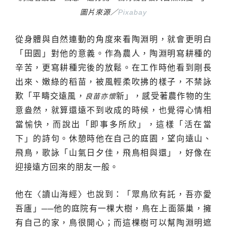
圖片來源／
Pixabay
從身體與自然連動的角度來看陶淵明，就會更明白
「田園」對他的意義。作為農人，陶淵明寫耕種的
辛苦，更寫耕種完後的放鬆。在工作時他看到剛長
出來、嫩綠的稻苗，被風輕柔吹拂的樣子，不禁詠
歎「平疇交遠風，
新」，感受著農作物的生
良苗亦懷
意盎然，就算還遠不到收成的時候，也覺得心情相
當愉快，而說出「即事多所欣」，這樣「活在當
下」的詩句。休憩時他在自己的庭園，望向遠山、
飛鳥，歌詠「山氣日夕佳，飛鳥相與還」，好像在
迎接遠方回來的朋友一般。
他在〈讀山海經〉也說到：「眾鳥欣有託，吾亦愛
吾廬」──他的庭院有一棵大樹，鳥在上面築巢，擁
有自己的家，鳥很開心；而這棵樹可以幫陶淵明遮