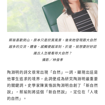
蔡瑜喜歡爬山，原本只是欣賞風景，後來她發現跟大自然
越多的交流，體會、感觸便越深刻，於是，就想要好好認
識古人怎樣看待大自然？
攝影／林俊孝
陶淵明的詩文很常出現「自然」一詞，顯現出這是
他畢生追求的境界，此詞便成為研究陶淵明最重要
的關鍵詞。史學家陳寅恪說陶淵明自創了「新自然
說」，蔡瑜則將這個「新自然說」，定位在「人境
的自然」。