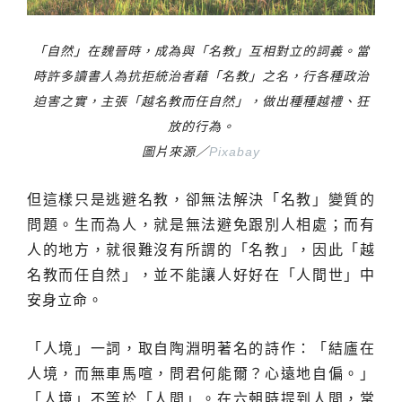
「自然」在魏晉時，成為與「名教」互相對立的詞義。當
時許多讀書人為抗拒統治者藉「名教」之名，行各種政治
迫害之實，主張「越名教而任自然」，做出種種越禮、狂
放的行為。
圖片來源／
Pixabay
但這樣只是逃避名教，卻無法解決「名教」變質的
問題。生而為人，就是無法避免跟別人相處；而有
人的地方，就很難沒有所謂的「名教」，因此「越
名教而任自然」，並不能讓人好好在「人間世」中
安身立命。
「人境」一詞，取自陶淵明著名的詩作：「結廬在
人境，而無車馬喧，問君何能爾？心遠地自偏。」
「人境」不等於「人間」。在六朝時提到人間，常