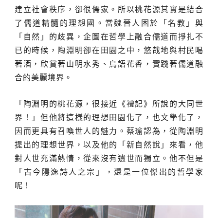
建立社會秩序，卻很儒家。所以桃花源其實是結合
了儒道精髓的理想國。當魏晉人困於「名教」與
「自然」的歧異，企圖在哲學上融合儒道而掙扎不
已的時候，陶淵明卻在田園之中，悠哉地與村民喝
著酒，欣賞著山明水秀、鳥語花香，實踐著儒道融
合的美麗境界。
「陶淵明的桃花源，很接近《禮記》所說的大同世
界！」但他將這樣的理想田園化了，也文學化了，
因而更具有召喚世人的魅力。蔡瑜認為，從陶淵明
提出的理想世界，以及他的「新自然說」來看，他
對人世充滿熱情，從來沒有遺世而獨立。他不但是
「古今隱逸詩人之宗」，還是一位傑出的哲學家
呢！