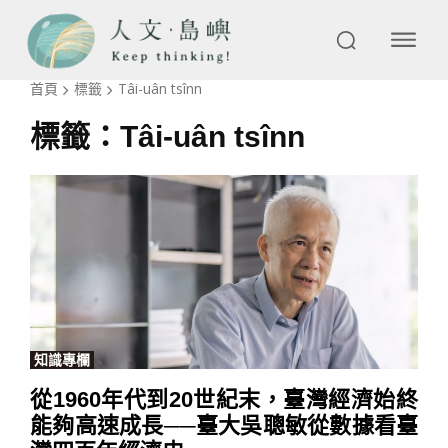
首頁
標籤
Tâi-uân tsînn
標籤：
Tâi-uân tsînn
知識專欄
從1960年代到20世紀末，臺灣經濟始終
能夠高速成長──臺大吳聰敏從數據看臺