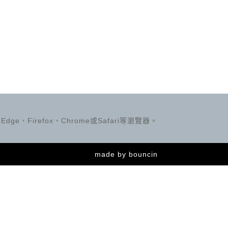
ge、Firefox、Chrome或Safari等瀏覽器。
made by
bouncin