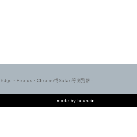
ge、Firefox、Chrome或Safari等瀏覽器。
made by
bouncin