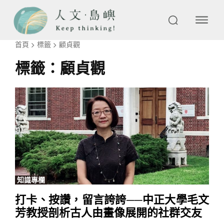
首頁
標籤
顧貞觀
標籤：
顧貞觀
知識專欄
打卡、按讚，留言誇誇──中正大學毛文
芳教授剖析古人由畫像展開的社群交友