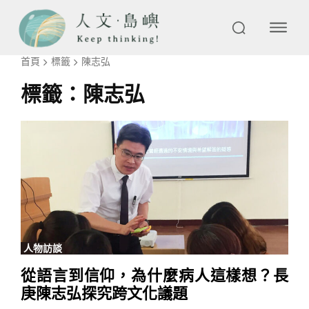
首頁
標籤
陳志弘
標籤：
陳志弘
人物訪談
從語言到信仰，為什麼病人這樣想？長
庚陳志弘探究跨文化議題