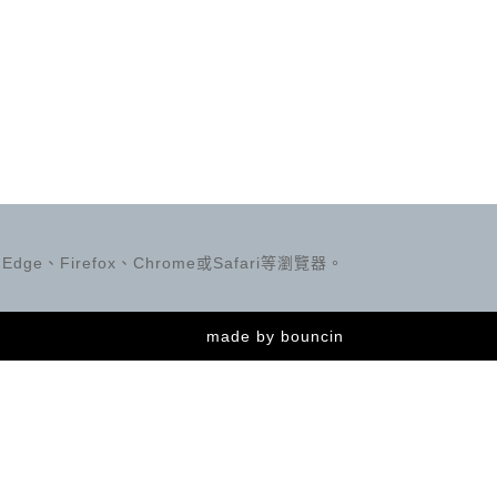
ge、Firefox、Chrome或Safari等瀏覽器。
made by
bouncin