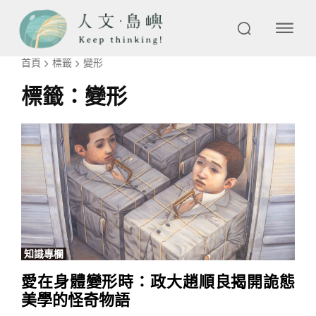
首頁
標籤
變形
標籤：
變形
知識專欄
愛在身體變形時：政大趙順良揭開詭態
美學的怪奇物語