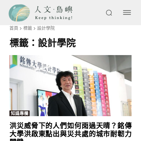
首頁
標籤
設計學院
標籤：
設計學院
知識專欄
洪災威脅下的人們如何雨過天晴？銘傳
大學洪啟東點出與災共處的城市耐韌力