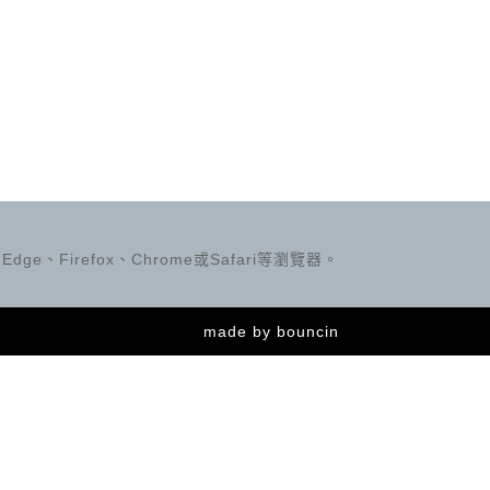
ge、Firefox、Chrome或Safari等瀏覽器。
made by
bouncin