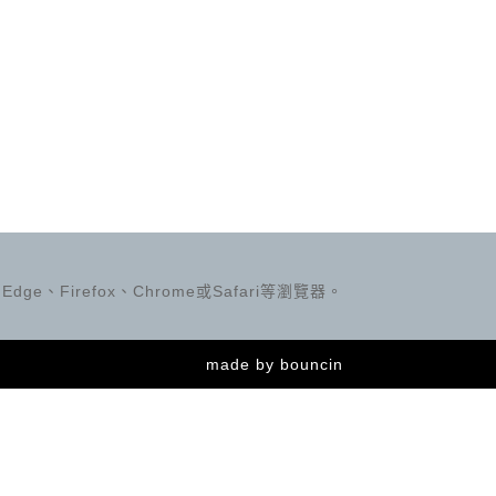
ge、Firefox、Chrome或Safari等瀏覽器。
made by
bouncin