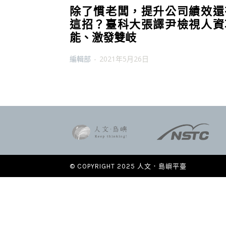
除了慣老闆，提升公司績效還
這招？臺科大張譯尹檢視人資
能、激發雙岐
編輯部
-
2021年5月26日
© COPYRIGHT 2025 人文．島嶼平臺