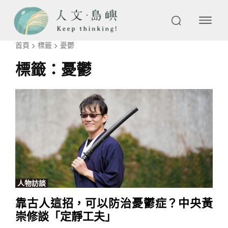
首頁
標籤
憂鬱
標籤：
憂鬱
人物訪談
靠古人這招，可以防治憂鬱症？中央黃
崇修談「定靜工夫」