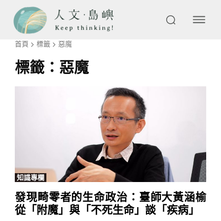
首頁
標籤
惡魔
標籤：
惡魔
知識專欄
發現畸零者的生命政治：臺師大黃涵榆
從「附魔」與「不死生命」談「疾病」