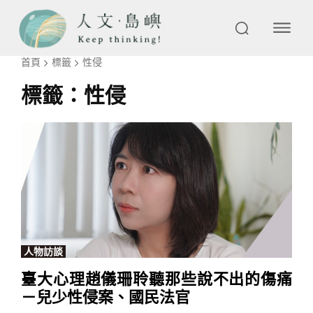
首頁
標籤
性侵
標籤：
性侵
人物訪談
臺大心理趙儀珊聆聽那些說不出的傷痛
－兒少性侵案、國民法官