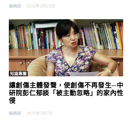
編輯部
-
2022年3月23日
知識專欄
讓創傷主體發聲，使創傷不再發生─中
研院彭仁郁談「被主動忽略」的家內性
侵
編輯部
-
2021年7月7日