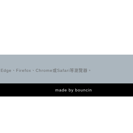
ge、Firefox、Chrome或Safari等瀏覽器。
made by
bouncin