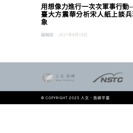
用想像力進行一次次軍事行動─
臺大方震華分析宋人紙上談兵
象
編輯部
-
2021年8月18日
© COPYRIGHT 2025 人文．島嶼平臺