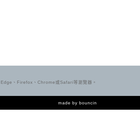
ge、Firefox、Chrome或Safari等瀏覽器。
made by
bouncin