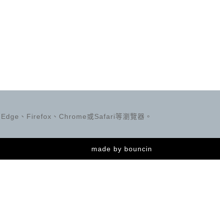
ge、Firefox、Chrome或Safari等瀏覽器。
made by
bouncin