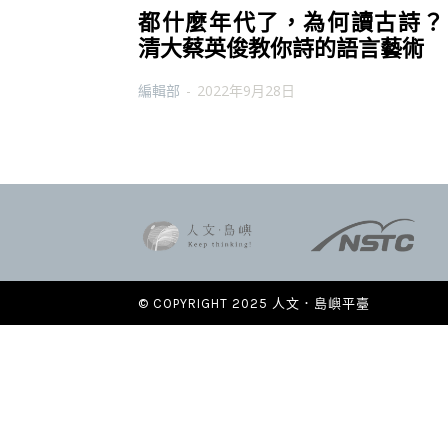
都什麼年代了，為何讀古詩
清大蔡英俊教你詩的語言藝術
編輯部
-
2022年9月28日
© COPYRIGHT 2025 人文．島嶼平臺