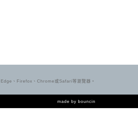
ge、Firefox、Chrome或Safari等瀏覽器。
made by
bouncin