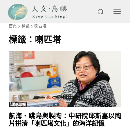
首頁
標籤
喇匹塔
標籤：
喇匹塔
知識專欄
航海、跳島與製陶：中研院邱斯嘉以陶
片拼湊「喇匹塔文化」的海洋記憶