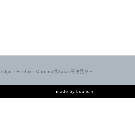
ge、Firefox、Chrome或Safari等瀏覽器。
made by
bouncin