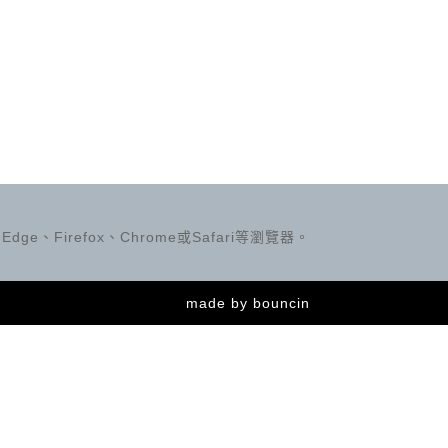
ge、Firefox、Chrome或Safari等瀏覽器。
made by
bouncin