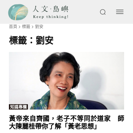
首頁
標籤
劉安
標籤：
劉安
知識專欄
黃帝來自齊國，老子不等同於道家 師
大陳麗桂帶你了解「黃老思想」