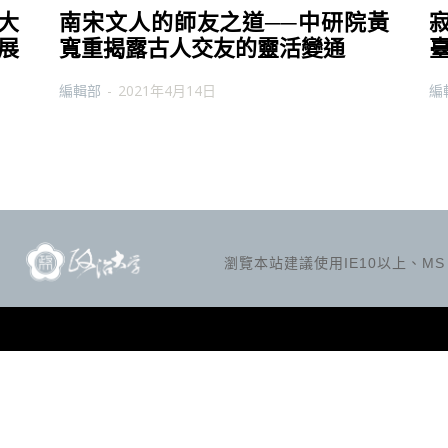
大
南宋文人的師友之道──中研院黃
展
寬重揭露古人交友的靈活變通
編輯部
-
2021年4月14日
編
瀏覽本站建議使用IE10以上、MS Ed