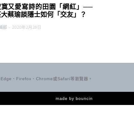
寂寞又愛寫詩的田園「網紅」──
臺大蔡瑜談隱士如何「交友」？
輯部
-
2020年2月26日
ge、Firefox、Chrome或Safari等瀏覽器。
made by
bouncin