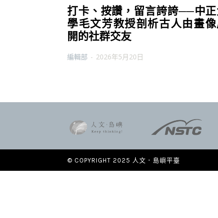
打卡、按讚，留言誇誇──中正
學毛文芳教授剖析古人由畫像
開的社群交友
編輯部
-
2026年5月20日
© COPYRIGHT 2025 人文．島嶼平臺