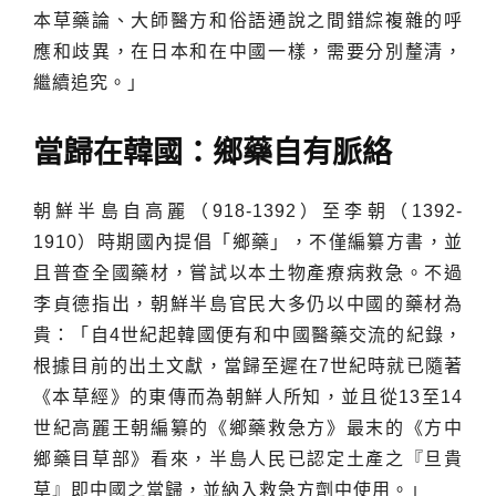
本草藥論、大師醫方和俗語通說之間錯綜複雜的呼
應和歧異，在日本和在中國一樣，需要分別釐清，
繼續追究。」
當歸在韓國：鄉藥自有脈絡
朝鮮半島自高麗（918-1392）至李朝（1392-
1910）時期國內提倡「鄉藥」，不僅編纂方書，並
且普查全國藥材，嘗試以本土物產療病救急。不過
李貞德指出，朝鮮半島官民大多仍以中國的藥材為
貴：「自4世紀起韓國便有和中國醫藥交流的紀錄，
根據目前的出土文獻，當歸至遲在7世紀時就已隨著
《本草經》的東傳而為朝鮮人所知，並且從13至14
世紀高麗王朝編纂的《鄉藥救急方》最末的《方中
鄉藥目草部》看來，半島人民已認定土產之『旦貴
草』即中國之當歸，並納入救急方劑中使用。」