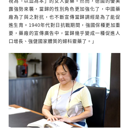
視為「以血為本」的女人要藥。然而，德國的優美
露強勢來襲，當歸的性別角色更加強化了，中國藥
廠為了與之對抗，也不斷宣傳當歸調經是為了能促
進生育。1940年代對日抗戰期間，強國保種更加重
要，藥廠的宣傳廣告中，當歸幾乎變成一種促進人
口增長、強健國家體質的婦科靈藥了。」