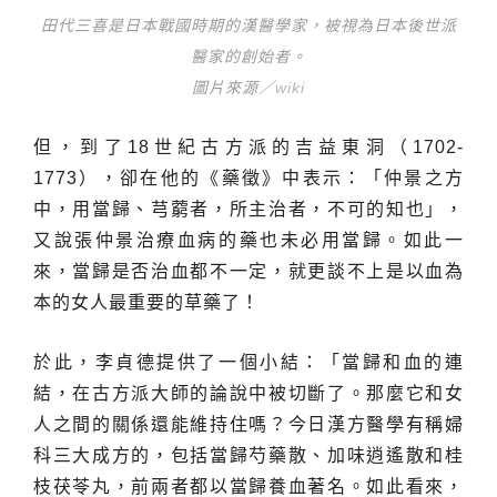
田代三喜是日本戰國時期的漢醫學家，被視為日本後世派
醫家的創始者。
圖片來源／
wiki
但，到了18世紀古方派的吉益東洞（1702-
1773），卻在他的《藥徵》中表示：「仲景之方
中，用當歸、芎藭者，所主治者，不可的知也」，
又說張仲景治療血病的藥也未必用當歸。如此一
來，當歸是否治血都不一定，就更談不上是以血為
本的女人最重要的草藥了！
於此，李貞德提供了一個小結：「當歸和血的連
結，在古方派大師的論說中被切斷了。那麼它和女
人之間的關係還能維持住嗎？今日漢方醫學有稱婦
科三大成方的，包括當歸芍藥散、加味逍遙散和桂
枝茯苓丸，前兩者都以當歸養血著名。如此看來，