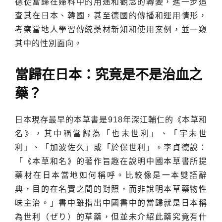
德從當歸在婦科中的用途和觀念的轉變，進一步追
查其在日本、韓國，甚至德國的傳播和運用情形，
考察當地人學習傳統藥材新知和使用案例，並一窺
其中的性別面向。
當歸在日本：究竟是不是治血之
藥？
日本現存最早的本草書是918年深江輔仁的《本草和
名》，其中稱當歸為「也末世利」、「宇末世
利」、「加波佐久」或「於保世利」。李貞德說：
「《本草和名》的著作旨趣在說明中國本草書所提
藥材在日本當地如何稱呼。比較像是一本雙語辭
典，目的在名實之間的對照，而非說明本草藥物性
味主治。」書中雖指出中國書中的當歸就是日本稱
為世利（ぜり）的草藥，但並未介紹此藥究竟有什