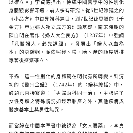
以確立。」李貞德指出，傳統中國醫學中的性別化
身體觀影響深遠，前人多有研究。從5世紀陳延之的
《小品方》中首見婦科篇目，到7世紀孫思邈的《千
金方》申述婦人獨立成方的理論基礎。南宋時期的
陳自明在著作《婦人大全良方》（1237年）中強調
「凡醫婦人，必先調經」，發展出「婦人以血為
本」的身體觀，並依照經、帶、胎、產的順序編排
專著後逐漸確立。
不過，這一性別化的身體觀在明代有所轉變。到清
初的《醫宗金鑑》（1742年）的〈婦科總括〉中，
破題已直接寫道：「男婦兩科同一治」，主張除了
女性身體之特殊情況如經帶胎產之外，其他疾病與
醫療基本上與男性無異。
而當歸在中國本草書中被視為「女人要藥」，李貞