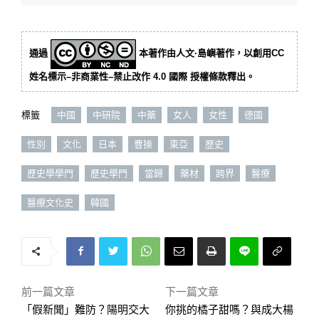
通過
本著作由人文·島嶼著作，以創用CC
姓名標示–非商業性–禁止改作 4.0 國際 授權條款釋出。
標籤
中國
中研院
中藥
女人
女性
德國
性別
文化
日本
曹操
東亞
歷史
歷史學學門
歷史學門
當歸
藥材
跨界
醫療
醫療文化史
韓國
前一篇文章
下一篇文章
「假新聞」難防？陽明交大
你挑的橘子甜嗎？與成大楊