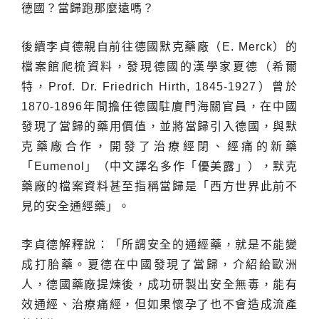
德國？當歸跑那麼遠嗎？
後續李貞德親自前往德國默克藥廠（E. Merck）的
檔案館爬梳資料，發現德國的漢學家夏德（希爾
特，Prof. Dr. Friedrich Hirth, 1845-1927）曾於
1870-1896年間擔任德國駐廈門海關官員，在中國
發現了當歸的藥用價值，並將當歸引入德國，與默
克藥廠合作，開發了治療經閉、經痛的新藥
「Eumenol」（中文譯名多作「優美露」），默克
藥廠的檔案資料甚至指稱當歸是「西方世界此前不
見的安全通經藥」。
李貞德解釋說：「所謂安全的通經藥，就是不能變
成打胎藥。夏德在中國發現了當歸，介紹給歐洲
人，德國藥廠提煉後，成功研製出安全無毒，能有
效通經、治療痛經，但如果懷孕了也不會造成流產