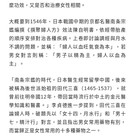
麼功效，又是否和治療女性相關。
大概要到1546年、日本戰國中期的京都名醫南条宗
鑑編撰《撰聚婦人方》效法陳自明書，依經帶胎產
的順序安排對治各種疾病。上卷即討論調經與月水
不調的問題，並稱：「婦人以血旺氣衰為本」，若
男女對言則稱：「男子以精為主，婦人以血為
主」。
「南条宗鑑的時代，日本醫生經常留學中國，後來
被稱為後世派始祖的田代三喜（1465-1537），就
曾前往明帝國12年，帶回當時流行於中土的金元醫
學知識和醫書。」李貞德進一步提到，田代三喜在
論婦人時，破題先以「女十四，月水行」和「男十
七，精汁行」對言，並且指出男女常用藥物有別，
而當歸正是女性常用的十多種藥物之一。