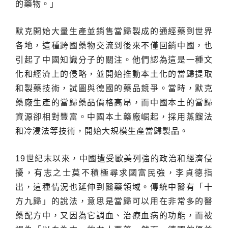
的藥物。」
默克開始大量生產並銷售當歸製成的通經藥到世界
各地，這種跨國藥物交流到後來不僅回銷中國，也
引起了中國知識分子的關注。他們認為這是一種文
化和經濟上的侵略，並開始推動本土化的當歸提取
和製藥技術，試圖與德國的藥品競爭。當時，默克
藥廠生產的當歸藥品價格高昂，而中國本土的當歸
資源卻相對豐富。中國本土藥廠崛起，採用蒸餾法
和冷浸法等技術，開始大規模生產當歸製品。
19世紀末以來，中國遭受歐美列強的政治和經濟侵
擾，有志之士莫不積極尋求國富民強，李貞德指
出，這種情況也延伸到醫藥領域。傳統中醫有「十
方九歸」的說法，意思是當歸可以用在非常多的醫
藥配方中，又因為它調血、治療血病的功能，而被