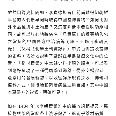
雖然因為史料闕如，李貞德坦言目前尚難得知朝鮮
半島的人們最早何時取得中國當歸實物？如何比對
外來品種與本土物產？又怎麼判斷兩者性味功能相
同，故可以放心地將俗名「旦貴草」的鄉藥納入包
含當歸的中國醫方中治病等問題。不過《李朝實
錄》（又稱《朝鮮王朝實錄》）中約百條提及當歸
的史料，巧妙地說明了當歸在半島醫療文化中的位
置。「從《實錄》中當歸史料出現的順序，可以看
到剛好呈現了一種從唐藥到鄉藥、從外交贈禮到土
產藥用的發展軌跡。以及從詳細規範採收、傳輸和
備料方式，到後續和劑治病且運用自如，其中中國
本草醫方的影響，明確可見。」
如在 1434 年《李朝實錄》中的採收規範提及，屬
植物根部的當歸帶土洗淨與否，既關乎藥材品質，