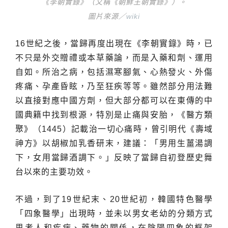
《李朝實錄》（又稱《朝鮮王朝實錄》）。
圖片來源／
wiki
16世紀之後，當歸再度出現在《李朝實錄》時，已
不只是外交贈禮或本草藥論，而是入藥和劑、運用
自如。所治之病，包括濕寒腳氣、心熱發火、外傷
疼痛、孕產昏眩，乃至狂疾等等。雖然部分用法難
以直接對應中國方劑，但大部分都可以在東傳的中
國典籍中找到根源，特別是止痛與安胎，《醫方類
聚》（1445）記載治一切心痛時，曾引明代《壽域
神方》以胡椒加乳香研末，建議：「男用生薑湯調
下，女用當歸酒調下。」反映了當歸自初登歷史舞
台以來的主要功效。
不過，到了19世紀末、20世紀初，韓國特色醫學
「四象醫學」出現時，並未以男女老幼的分類方式
思考人和疾病、藥物的關係，在陰陽四象的框架