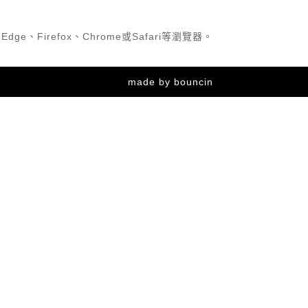
ge、Firefox、Chrome或Safari等瀏覽器。
made by
bouncin