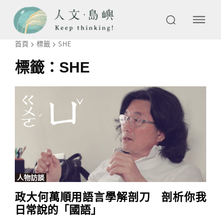
首頁
標籤
SHE
標籤：
SHE
人物訪談
政大何萬順用語言學解剖刀 剖析你我
日常說的「國語」