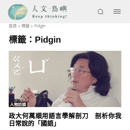
首頁
標籤
Pidgin
標籤：
Pidgin
人物訪談
政大何萬順用語言學解剖刀 剖析你我
日常說的「國語」