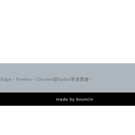
ge、Firefox、Chrome或Safari等瀏覽器。
made by
bouncin