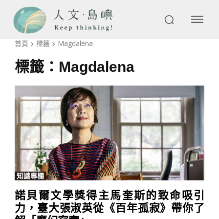
首頁
標籤
Magdalena
標籤：
Magdalena
知識專欄
諾貝爾文學獎得主馬奎斯的致命吸引
力，臺大張淑英從《百年孤寂》帶你了