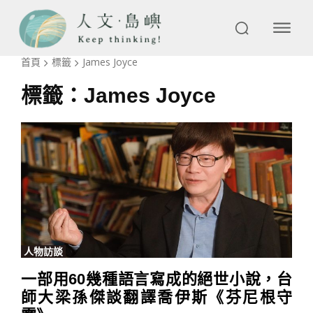
首頁
標籤
James Joyce
標籤：
James Joyce
人物訪談
一部用60幾種語言寫成的絕世小說，台
師大梁孫傑談翻譯喬伊斯《芬尼根守