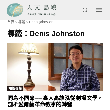
首頁
標籤
Denis Johnston
標籤：
Denis Johnston
知識專欄
同島不同命──臺大高維泓從劇場文學，
剖析愛爾蘭革命敘事的轉變