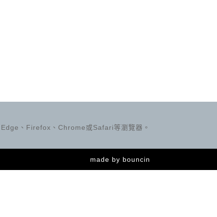
ge、Firefox、Chrome或Safari等瀏覽器。
made by
bouncin