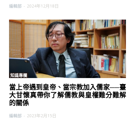
編輯部
-
2024年12月18日
知識專欄
當上帝遇到皇帝、當宗教加入儒家──臺
大甘懷真帶你了解儒教與皇權難分難解
的關係
編輯部
-
2023年2月15日