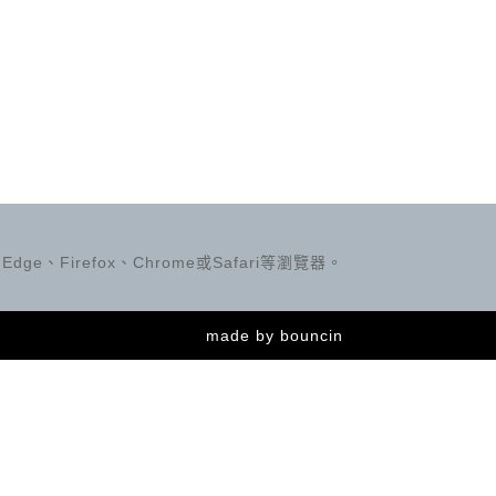
ge、Firefox、Chrome或Safari等瀏覽器。
made by
bouncin