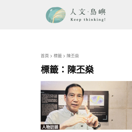
首頁
標籤
陳丕燊
標籤：
陳丕燊
人物訪談