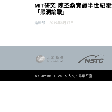
MIT研究 陳丕燊實證半世紀霍
「黑洞論戰」
編輯部
-
2019年6月17日
© COPYRIGHT 2025 人文．島嶼平臺