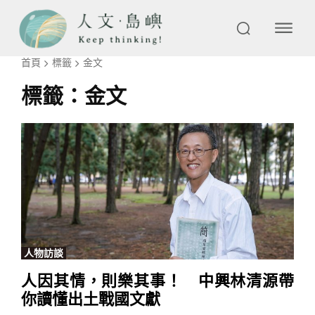
首頁
標籤
金文
標籤：
金文
人物訪談
人因其情，則樂其事！ 中興林清源帶
你讀懂出土戰國文獻