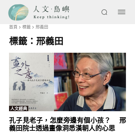
首頁
標籤
邢義田
標籤：
邢義田
人文經典
孔子見老子，怎麼旁邊有個小孩？ 邢
義田院士透過畫像洞悉漢朝人的心思