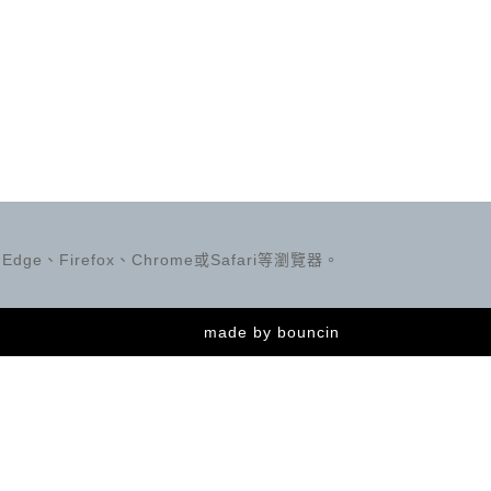
ge、Firefox、Chrome或Safari等瀏覽器。
made by
bouncin