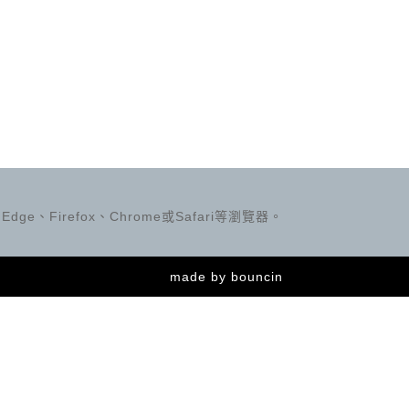
ge、Firefox、Chrome或Safari等瀏覽器。
made by
bouncin