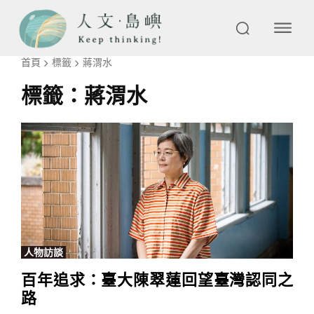
首頁
標籤
蔣渭水
標籤：
蔣渭水
人物訪談
百年追求：臺大陳翠蓮回望臺灣認同之
路