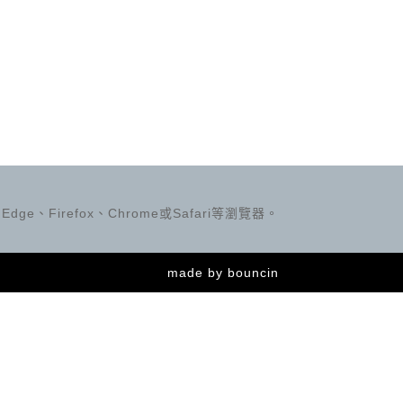
ge、Firefox、Chrome或Safari等瀏覽器。
made by
bouncin