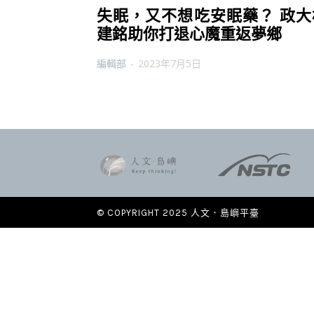
失眠，又不想吃安眠藥？ 政大
建銘助你打退心魔重返夢鄉
編輯部
-
2023年7月5日
© COPYRIGHT 2025 人文．島嶼平臺