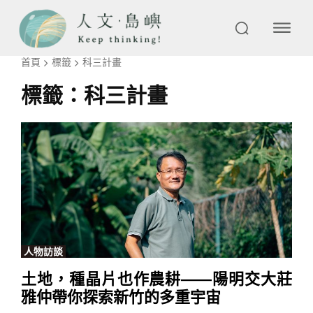
首頁
標籤
科三計畫
標籤：
科三計畫
人物訪談
土地，種晶片也作農耕——陽明交大莊
雅仲帶你探索新竹的多重宇宙